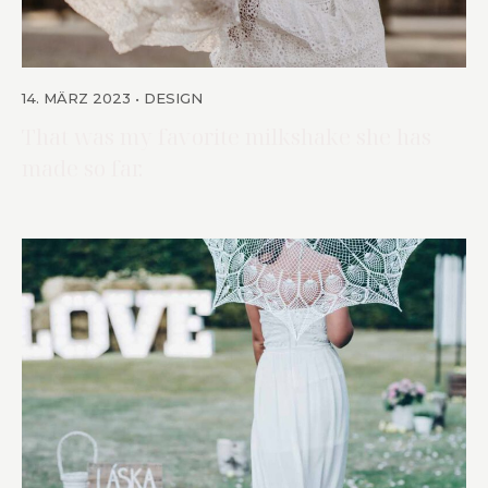
14. MÄRZ 2023
DESIGN
That was my favorite milkshake she has
made so far.