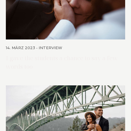
14. MÄRZ 2023
INTERVIEW
I gave the students a chance to say a few
words too