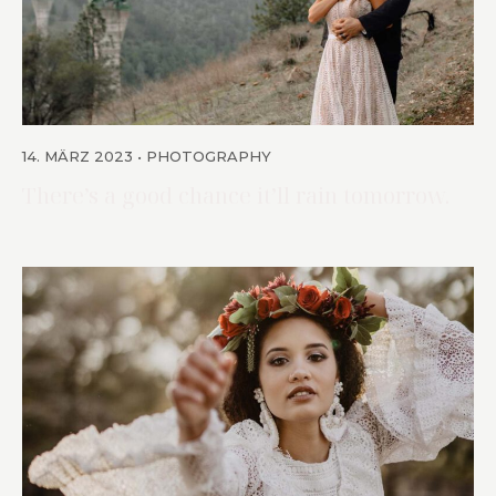
14. MÄRZ 2023
PHOTOGRAPHY
There’s a good chance it’ll rain tomorrow.