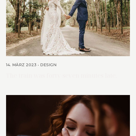
14. MÄRZ 2023
DESIGN
The train was forty-seven minutes late.