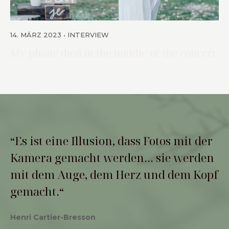
14. MÄRZ 2023
INTERVIEW
My phone died in the middle of the concert.
“Es ist eine Illusion, dass Fotos mit der
Kamera gemacht werden… sie werden
mit dem Auge, dem Herz und dem Kopf
gemacht.“
Henri Cartier-Bresson